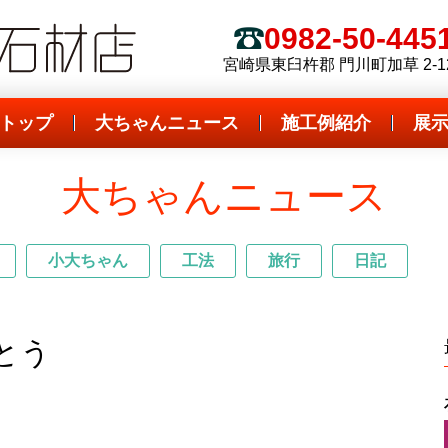
 全国優良石材店
ダイボ石材店
0982-50-445
電話
宮崎県東臼杵郡 門川町加草 2-1
トップ
大ちゃんニュース
施工例紹介
展
大ちゃんニュース
小大ちゃん
工法
旅行
日記
とう