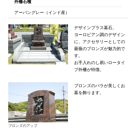
外柵石種
アーバングレー（インド産）
デザインプラス墓石。
ヨーロピアン調のデザイン
に、アクセサリーと
しての
薔薇のブロンズが魅力的で
す。
お手入れのし易いロータイ
プ外柵が特徴。
ブロンズのバラが美しくお
墓を飾ります。
ブロンズのアップ