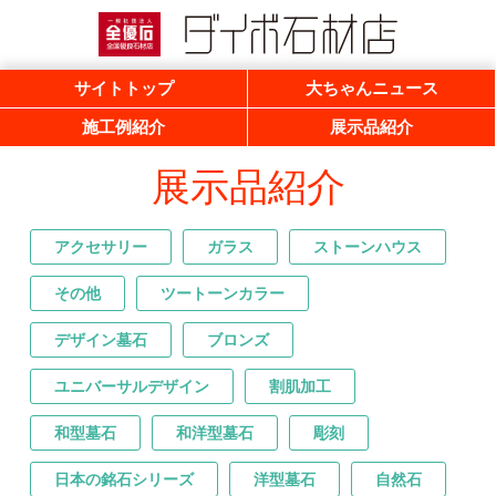
一般社団法人 全優石 全国優良石材店
ダイボ石材店
サイトトップ
大ちゃんニュース
施工例紹介
展示品紹介
展示品紹介
アクセサリー
ガラス
ストーンハウス
その他
ツートーンカラー
デザイン墓石
ブロンズ
ユニバーサルデザイン
割肌加工
和型墓石
和洋型墓石
彫刻
日本の銘石シリーズ
洋型墓石
自然石