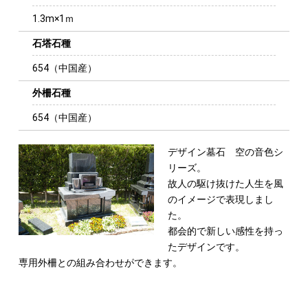
1.3m×1ｍ
石塔石種
654（中国産）
外柵石種
654（中国産）
デザイン墓石 空の音色シ
リーズ。
故人の駆け抜けた人生を風
のイメージで表現し
まし
た。
都会的で新しい感性を持っ
たデザインです。
専用外柵との組み合わせができます。