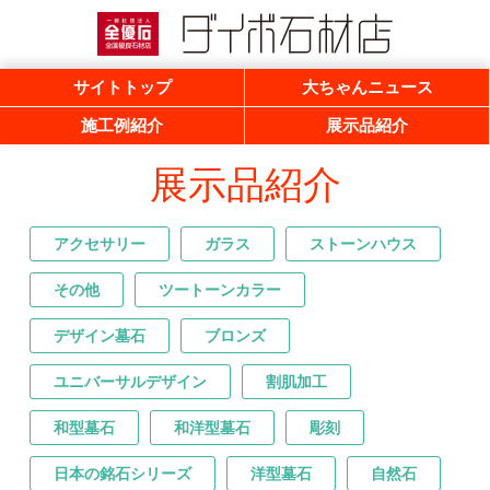
一般社団法人 全優石 全国優良石材店
ダイボ石材店
サイトトップ
大ちゃんニュース
施工例紹介
展示品紹介
展示品紹介
アクセサリー
ガラス
ストーンハウス
その他
ツートーンカラー
デザイン墓石
ブロンズ
ユニバーサルデザイン
割肌加工
和型墓石
和洋型墓石
彫刻
日本の銘石シリーズ
洋型墓石
自然石