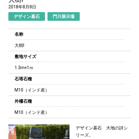
2018年8月8日
デザイン墓石
門川展示場
名称
大樹Ⅰ
敷地サイズ
1.3m×1ｍ
石塔石種
M10（インド産）
外柵石種
M10（インド産）
デザイン墓石 大地の詩シ
リーズ。