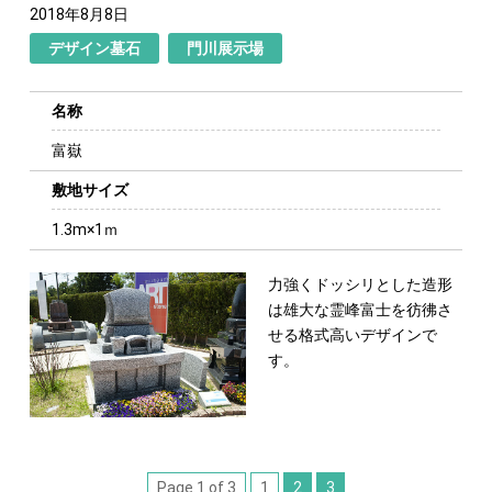
2018年8月8日
デザイン墓石
門川展示場
名称
富嶽
敷地サイズ
1.3m×1ｍ
力強くドッシリとした造形
は雄大な霊峰富士を
彷彿さ
せる格式高いデザインで
す。
Page 1 of 3
1
2
3