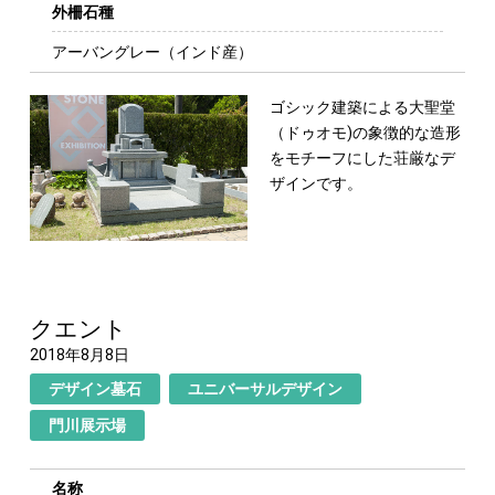
外柵石種
アーバングレー（インド産）
ゴシック建築による大聖堂
（ドゥオモ)の象徴的
な造形
をモチーフにした荘厳なデ
ザインです。
クエント
2018年8月8日
デザイン墓石
ユニバーサルデザイン
門川展示場
名称