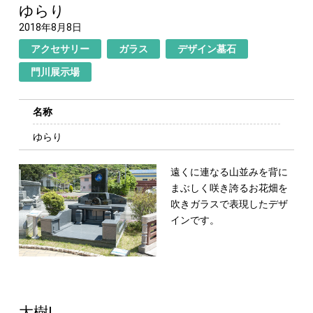
ゆらり
2018年8月8日
アクセサリー
ガラス
デザイン墓石
門川展示場
名称
ゆらり
遠くに連なる山並みを背に
まぶしく咲き誇るお
花畑を
吹きガラスで表現したデザ
インです。
大樹Ⅰ