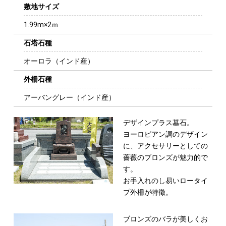
敷地サイズ
1.99m×2ｍ
石塔石種
オーロラ（インド産）
外柵石種
アーバングレー（インド産）
デザインプラス墓石。
ヨーロピアン調のデザイン
に、アクセサリーと
しての
薔薇のブロンズが魅力的で
す。
お手入れのし易いロータイ
プ外柵が特徴。
ブロンズのバラが美しくお