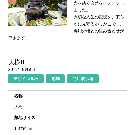
命を紡ぐ自然をイメージし
ました。
大切な人生の記憶を、安ら
かに見守るゆりかご
です。
専用外柵との組み合わせが
できます。
大樹Ⅱ
2018年8月8日
デザイン墓石
彫刻
門川展示場
名称
大樹Ⅱ
敷地サイズ
1.3m×1ｍ