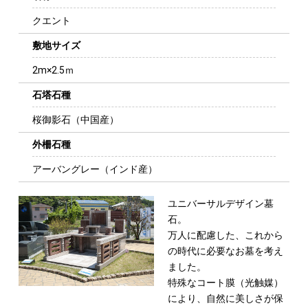
クエント
敷地サイズ
2m×2.5ｍ
石塔石種
桜御影石（中国産）
外柵石種
アーバングレー（インド産）
ユニバーサルデザイン墓
石。
万人に配慮した、これから
の時代に必要なお墓
を考え
ました。
特殊なコート膜（光触媒）
により、自然に美し
さが保