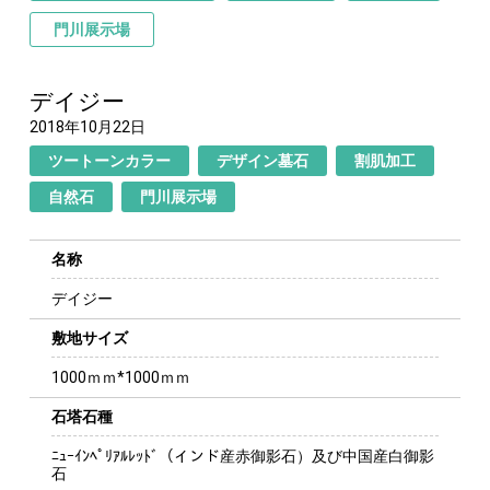
門川展示場
デイジー
2018年10月22日
ツートーンカラー
デザイン墓石
割肌加工
自然石
門川展示場
名称
デイジー
敷地サイズ
1000ｍｍ*1000ｍｍ
石塔石種
ﾆｭｰｲﾝﾍﾟﾘｱﾙﾚｯﾄﾞ（インド産赤御影石）及び中国産白御影
石