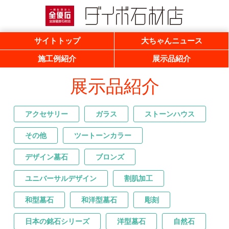
一般社団法人 全優石 全国優良石材店
ダイボ石材店
サイトトップ
大ちゃんニュース
施工例紹介
展示品紹介
展示品紹介
アクセサリー
ガラス
ストーンハウス
その他
ツートーンカラー
デザイン墓石
ブロンズ
ユニバーサルデザイン
割肌加工
和型墓石
和洋型墓石
彫刻
日本の銘石シリーズ
洋型墓石
自然石