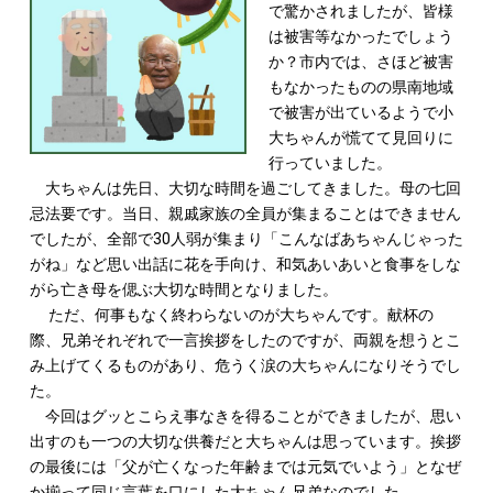
で驚かされましたが、皆様
は被害等なかったでしょう
か？市内では、さほど被害
もなかったものの県南地域
で被害が出ているようで小
大ちゃんが慌てて見回りに
行っていました。
大ちゃんは先日、大切な時間を過ごしてきました。母の七回
忌法要です。当日、親戚家族の全員が集まることはできません
でしたが、全部で30人弱が集まり「こんなばあちゃんじゃった
がね」など思い出話に花を手向け、和気あいあいと食事をしな
がら亡き母を偲ぶ大切な時間となりました。
ただ、何事もなく終わらないのが大ちゃんです。献杯の
際、兄弟それぞれで一言挨拶をしたのですが、両親を想うとこ
み上げてくるものがあり、危うく涙の大ちゃんになりそうでし
た。
今回はグッとこらえ事なきを得ることができましたが、思い
出すのも一つの大切な供養だと大ちゃんは思っています。挨拶
の最後には「父が亡くなった年齢までは元気でいよう」となぜ
か揃って同じ言葉を口にした大ちゃん兄弟なのでした。