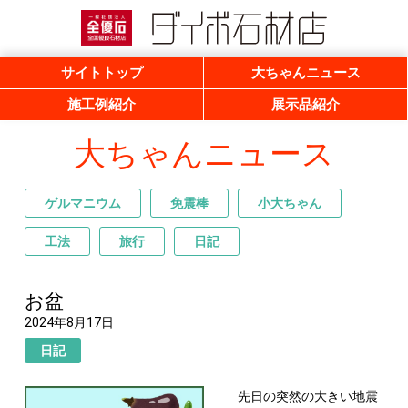
一般社団法人 全優石 全国優良石材店
ダイボ石材店
サイトトップ
大ちゃんニュース
施工例紹介
展示品紹介
大ちゃんニュース
ゲルマニウム
免震棒
小大ちゃん
工法
旅行
日記
お盆
2024年8月17日
日記
先日の突然の大きい地震