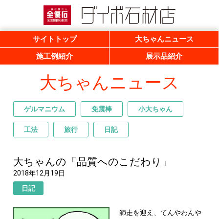
一般社団法人 全優石 全国優良石材店
ダイボ石材店
サイトトップ
大ちゃんニュース
施工例紹介
展示品紹介
大ちゃんニュース
ゲルマニウム
免震棒
小大ちゃん
工法
旅行
日記
大ちゃんの「品質へのこだわり」
2018年12月19日
日記
師走を迎え、てんやわんや