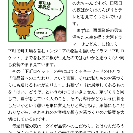
の大ちゃんですが、日曜日
の夜ばかりはのんびりとテ
レビを見てくつろいでいま
す。
まずは、西郷隆盛の男気
満ちた人生を描く大河ドラ
マ「せごどん」に始まり、
下町で町工場を営むエンジニアの物語を描いたドラマ「下町ロ
ケット」までをお尻に根が生えたのではないかと思うぐらい同
じ姿勢のまま見ています。
その「下町ロケット」の中に出てくるキーワードのひとつ
「佃品質へのこだわり」という言葉。それは私たちのお墓づく
りにも通じるものがあります。お墓づくりは展示してあるもの
を「はい、どうぞ」というわけにはいきません。家づくりと同
じで、墓守をしていく人のこと、そのお客様がどういう供養を
したいかという想いを形に変えたりと私たちは、細部にもこだ
わりながら、それぞれのお客様が想うお墓づくりのご提案を大
切にしているのです。
毎週日曜の夜は「ダイボ品質へのこだわり」とはなんだろう
な。そんなことを大ちゃんの頭の中で考えているのかもしれま