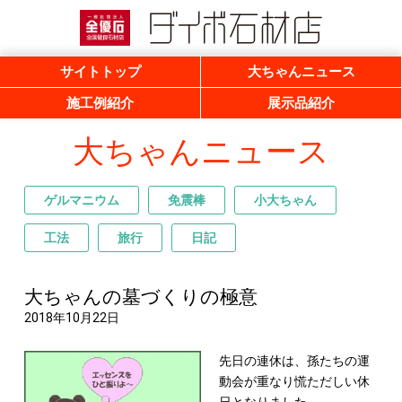
一般社団法人 全優石 全国優良石材店
ダイボ石材店
サイトトップ
大ちゃんニュース
施工例紹介
展示品紹介
大ちゃんニュース
ゲルマニウム
免震棒
小大ちゃん
工法
旅行
日記
大ちゃんの墓づくりの極意
2018年10月22日
先日の連休は、孫たちの運
動会が重なり慌ただしい休