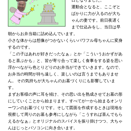
日となりました。
運動会となると、ここぞと
ばかりに力が入るのが大ち
ゃんの妻です。前日夜遅く
まで仕込みをし、当日は早
朝からお弁当箱に詰め込んでいます。
小さな体からは想像がつかないくらいパワフル母ちゃんに変身
するのです。
「この子はあれが好きだったなぁ」とか「こういうおかずがあ
ると喜ぶかも」と、皆が寄り合って楽しく食事をする姿を思い
浮かべながら色とりどりのお弁当ができていきます。なので、
お弁当の時間が待ち遠しく、楽しいのは言うまでもありませ
ん。
その気持ちが大ちゃんのお墓づくりにも影響していま
す。
まずお客様の声に耳を傾け、その思い出を熟成させてお墓の形
にしていくことから始まります。すべてが一から始まるオンリ
ーワンのお墓づくりです。そして図面を作成するときは現地を
視察して周りのお墓も参考にしながら「こうすれば喜んでもら
えるかなぁ」とオリジナルのスパイスを振り掛けつつ、大ちゃ
んはじっとパソコンに向き合います。