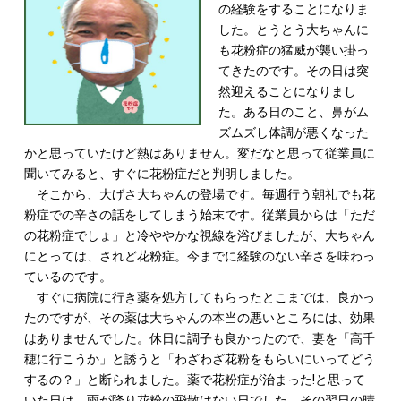
の経験をすることになりま
した。とうとう大ちゃんに
も花粉症の猛威が襲い掛っ
てきたのです。その日は突
然迎えることになりまし
た。ある日のこと、鼻がム
ズムズし体調が悪くなった
かと思っていたけど熱はありません。変だなと思って従業員に
聞いてみると、すぐに花粉症だと判明しました。
そこから、大げさ大ちゃんの登場です。毎週行う朝礼でも花
粉症での辛さの話をしてしまう始末です。従業員からは「ただ
の花粉症でしょ」と冷ややかな視線を浴びましたが、大ちゃん
にとっては、されど花粉症。今までに経験のない辛さを味わっ
ているのです。
すぐに病院に行き薬を処方してもらったとこまでは、良かっ
たのですが、その薬は大ちゃんの本当の悪いところには、効果
はありませんでした。休日に調子も良かったので、妻を「高千
穂に行こうか」と誘うと「わざわざ花粉をもらいにいってどう
するの？」と断られました。薬で花粉症が治まった!と思って
いた日は、雨が降り花粉の飛散はない日でした。その翌日の晴