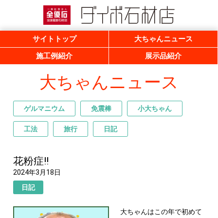
一般社団法人 全優石 全国優良石材店
ダイボ石材店
サイトトップ
大ちゃんニュース
施工例紹介
展示品紹介
大ちゃんニュース
ゲルマニウム
免震棒
小大ちゃん
工法
旅行
日記
花粉症!!
2024年3月18日
日記
大ちゃんはこの年で初めて