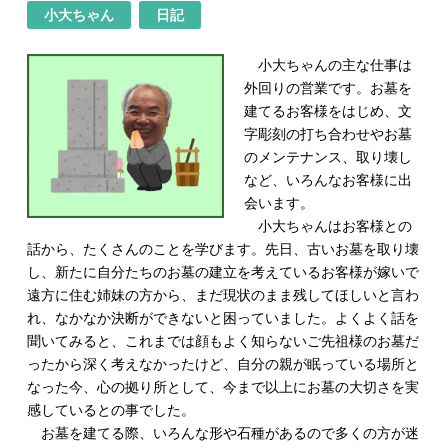
小大ちゃん
日記
小大ちゃんの主な仕事は
外回りの営業です。お墓を
建てるお客様をはじめ、文
字彫刻の打ち合わせやお墓
のメンテナンス、取り壊し
など、いろんなお客様に出
会います。
小大ちゃんはお客様との
話から、たくさんのことを学びます。先日、古いお墓を取り壊
し、新たに自分たちのお墓の建立を考えているお客様が嫁いで
遠方に住む姉妹の方から、まだ現状のまま残してほしいと言わ
れ、なかなか決断ができないと困っていました。よくよく話を
聞いてみると、これまでは顔もよく知らないご先祖様のお墓だ
ったから深く考えなかったけど、自分の親が眠っている場所と
なった今、心の拠り所として、今まで以上にお墓の大切さを実
感しているとの事でした。
お墓を建てる際、いろんな形や石種があるので多くの方が迷