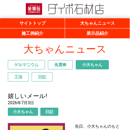
一般社団法人 全優石 全国優良石材店
ダイボ石材店
サイトトップ
大ちゃんニュース
施工例紹介
展示品紹介
大ちゃんニュース
ゲルマニウム
免震棒
小大ちゃん
工法
日記
嬉しいメール!
2026年7月3日
小大ちゃん
日記
先日、小大ちゃんのもと