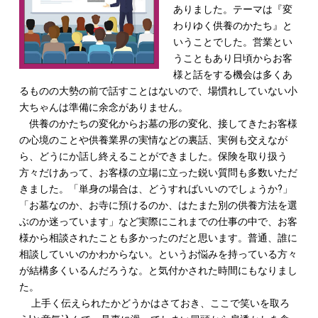
ありました。テーマは『変
わりゆく供養のかたち』と
いうことでした。営業とい
うこともあり日頃からお客
様と話をする機会は多くあ
るものの大勢の前で話すことはないので、場慣れしていない小
大ちゃんは準備に余念がありません。
供養のかたちの変化からお墓の形の変化、接してきたお客様
の心境のことや供養業界の実情などの裏話、実例も交えなが
ら、どうにか話し終えることができました。保険を取り扱う
方々だけあって、お客様の立場に立った鋭い質問も多数いただ
きました。「単身の場合は、どうすればいいのでしょうか?」
「お墓なのか、お寺に預けるのか、はたまた別の供養方法を選
ぶのか迷っています」など実際にこれまでの仕事の中で、お客
様から相談されたことも多かったのだと思います。普通、誰に
相談していいのかわからない。というお悩みを持っている方々
が結構多くいるんだろうな。と気付かされた時間にもなりまし
た。
上手く伝えられたかどうかはさておき、ここで笑いを取ろ