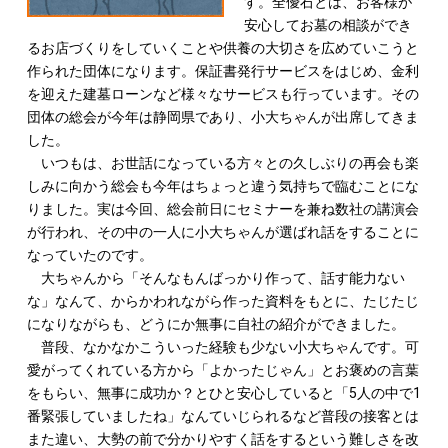
す。全優石とは、お客様が
安心してお墓の相談ができ
るお店づくりをしていくことや供養の大切さを広めていこうと
作られた団体になります。保証書発行サービスをはじめ、金利
を迎えた建墓ローンなど様々なサービスも行っています。その
団体の総会が今年は静岡県であり、小大ちゃんが出席してきま
した。
いつもは、お世話になっている方々との久しぶりの再会も楽
しみに向かう総会も今年はちょっと違う気持ちで臨むことにな
りました。実は今回、総会前日にセミナーを兼ね数社の講演会
が行われ、その中の一人に小大ちゃんが選ばれ話をすることに
なっていたのです。
大ちゃんから「そんなもんばっかり作って、話す能力ない
な」なんて、からかわれながら作った資料をもとに、たじたじ
になりながらも、どうにか無事に自社の紹介ができました。
普段、なかなかこういった経験も少ない小大ちゃんです。可
愛がってくれている方から「よかったじゃん」とお褒めの言葉
をもらい、無事に成功か？とひと安心していると「5人の中で1
番緊張していましたね」なんていじられるなど普段の接客とは
また違い、大勢の前で分かりやすく話をするという難しさを改