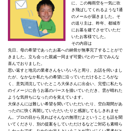
に、この梅雨空を一気に吹
き飛ばしてくれるような1通
のメールが届きました。そ
の送り主は、昨年、都城市
にお墓を建てさせていただ
いたお客様でした。
その内容は
先日、母の希望であったお墓への納骨が無事完了することがで
きました。立ち会った親戚一同まず可愛い!との一言でみんな
喜んでおりました。
思い返すと地元の業者さんをいろいろと周り、お話を伺いまし
たが、なかなか私たちの希望に沿っていただけるところがな
く、意気消沈していたところ大保さんに出会い、完璧に私たち
のイメージに合うお墓のパースを描いていただき、雲が晴れた
ような気持ちになったのを覚えています。
大保さんには難しい希望を聞いていただいたり、空白期間があ
ったのに快く再開していただいたりと感謝してもしきれませ
ん。プロの目から見ればそんなの無理だよということも話を聞
いてくださり、別の提案をしていただけるなどご対応も素晴ら
しかったです。なかなか次もということが言いにくい業者だと