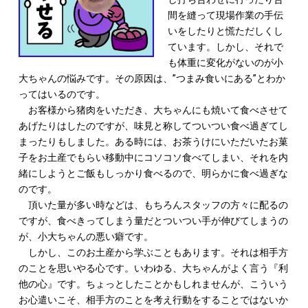
間を縫って現場作業の手伝
いをしたりと慌ただしくし
ています。しかし、それで
も体重に変化がないのが小
大ちゃんの悩みです。その原因は、”つまみ食いにある”とわか
ってはいるのです。
お客様から猪肉をいただき、大ちゃんにも焼いて食べさせて
あげたりはしたのですが、味見と称してついつい食べ過ぎてし
まったりもしました。ある時には、お茶うけにいただいたお菓
子をお土産でもらい移動中にコソコソ食べてしまい、それを内
緒にしようとご飯もしっかり食べるので、明らかに食べ過ぎな
のです。
頂いた量が多い時などは、もちろんスタッフの方々に配るの
ですが、食べきってしまう量だとついつい手が伸びてしまうの
が、小大ちゃんの悪い癖です。
しかし、このお土産から学ぶこともあります。それは相手方
のことを思いやる心です。いわゆる、大ちゃんがよく言う『利
他の心』です。ちょっとしたことかもしれませんが、こういう
お心遣いこそ、相手方のことを考え行動をすることではないか