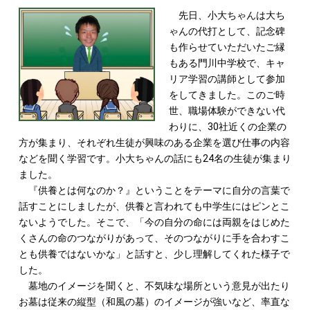
先日、小大ちゃんは大ち
ゃんの代打として、記念碑
も作らせていただいたご縁
もある門川中学校で、キャ
リア学習の講師として参加
をしてきました。このご時
世、職場体験ができない代
わりに、30社近くの企業の
方が集まり、それぞれ生徒が興味のある企業を選び仕事の内容
などを聞く学習です。小大ちゃんの話にも24名の生徒が集まり
ました。
『供養とは何なのか？』ということをテーマに自分の言葉で
話すことにしましたが、供養と言われても中学生にはピンとこ
ないようでした。そこで、「今の自分の命には両親をはじめた
くさんの命のつながりがあって、そのつながりに手を合わすこ
とも供養ではないかな」と話すと、少し理解してくれた様子で
した。
墓地のイメージを聞くと、不気味な場所という意見が出たり
お墓は従来の縦型（和風の墓）のイメージが強いなど、率直な