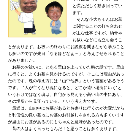
と慌ただしく動き回ってい
ます。
そんな小大ちゃんはお墓
に関することの打ち合わせ
が主な仕事ですが、納骨や
お祓いなどにも立ち会うこ
とがあります。お祓いの終わりにお説教を聞きながら学ぶこと
も多いのですが先日「なるほどなぁ～」と考えさせられること
がありました。
お墓のお祓いに、とある里山を上っていた時の話です。里山
に行くと、よくお墓を見かけるのですが、そこには理由があっ
たのです。魂の考え方には「山中他界」という言葉があるそう
です。〝人が亡くなり魂になると、どこか遠い場所にいく″と
いうわけではなく魂は、自宅から見える小高い山の中にあり、
その場所から見守っている。という考え方です。
最近は、山の中にお墓があるとお参りに行くのが大変だから
と利便性の良い墓地にお墓のお引越しをされる方も多くいます
が里山にお墓があるのにもちゃんと意味があったのです。
昔の人はよく言ったもんだ！と思うことは多くあります。