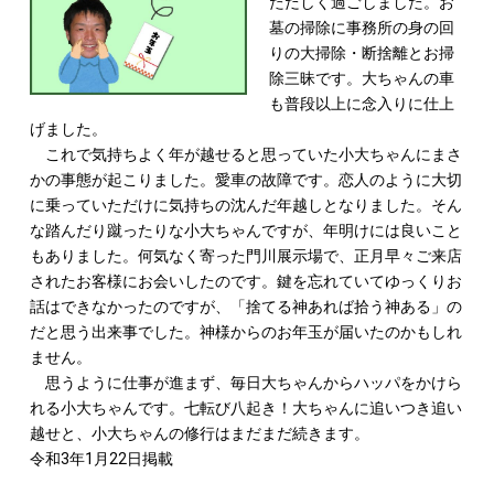
ただしく過ごしました。お
墓の掃除に事務所の身の回
りの大掃除・断捨離とお掃
除三昧です。大ちゃんの車
も普段以上に念入りに仕上
げました。
これで気持ちよく年が越せると思っていた小大ちゃんにまさ
かの事態が起こりました。愛車の故障です。恋人のように大切
に乗っていただけに気持ちの沈んだ年越しとなりました。そん
な踏んだり蹴ったりな小大ちゃんですが、年明けには良いこと
もありました。何気なく寄った門川展示場で、正月早々ご来店
されたお客様にお会いしたのです。鍵を忘れていてゆっくりお
話はできなかったのですが、「捨てる神あれば拾う神ある」の
だと思う出来事でした。神様からのお年玉が届いたのかもしれ
ません。
思うように仕事が進まず、毎日大ちゃんからハッパをかけら
れる小大ちゃんです。七転び八起き！大ちゃんに追いつき追い
越せと、小大ちゃんの修行はまだまだ続きます。
令和3年1月22日掲載