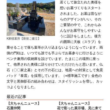
若くして旅立たれた奥様を
想いお墓づくりをスタート
されました。
お墓は昔なが
らのデザインがいい。
その
ご要望の中で、これからみ
んながお墓守をしやすいよ
うに設計をしました。
後方
K家様墓所【新規ご建立】
の囲障に天板（スラブ）を
乗せることで落ち葉等が入り込まないようになっています。
両
側の門柱は、いつでも誰でも手ぶらでお墓参りに行けるように
ベンチ兼用の収納庫を設けています。
たまにこの場所に座っ
て、他界された奥様に語りかけていただけたらと思います。
仏
石（〇〇家之墓）とその下の石には、地震への対策として免震
パッド『泰震』を採用しています。（※標準施工です）
金色の
文字と黒御影石の組み合わせは、スタイリッシュを増し、カッ
コよくなりました。
最近の記事
【大ちゃんニュース】
【大ちゃんニュース】
石屋仲間
花で彩った展示場、見に来て