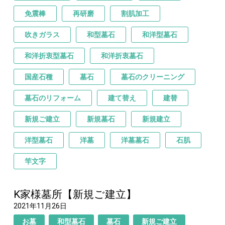
免震棒
再研磨
割肌加工
吹きガラス
和型墓石
和洋型墓石
和洋折衷型墓石
和洋折衷墓石
国産石種
墓石
墓石のクリーニング
墓石のリフォーム
建て替え
建替
新規ご建立
新規墓石
新規建立
洋型墓石
洋墓
洋墓墓石
石肌
竿文字
K家様墓所【新規ご建立】
2021年11月26日
お墓
和型墓石
墓石
新規ご建立