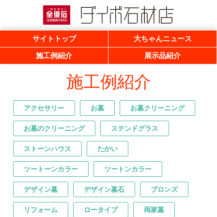
一般社団法人 全優石 全国優良石材店
ダイボ石材店
サイトトップ
大ちゃんニュース
施工例紹介
展示品紹介
施工例紹介
アクセサリー
お墓
お墓クリーニング
お墓のクリーニング
ステンドグラス
ストーンハウス
たかい
ツートーンカラー
ツートンカラー
デザイン墓
デザイン墓石
ブロンズ
リフォーム
ロータイプ
両家墓