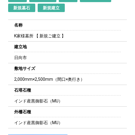
新規墓石
新規建立
名称
K家様墓所 【 新規ご建立 】
建立地
日向市
敷地サイズ
2,000mm×2,500mm（間口×奥行き）
石塔石種
インド産黒御影石（MU）
外柵石種
インド産黒御影石（MU）