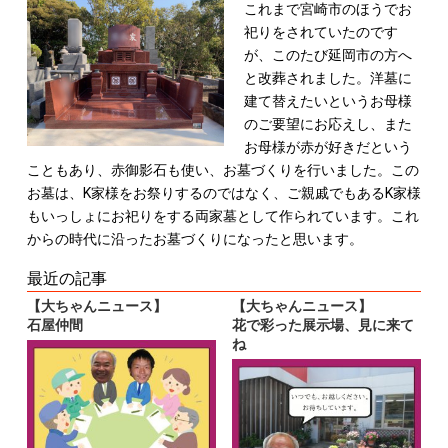
これまで宮崎市のほうでお
祀りをされていたのです
が、このたび延岡市の方へ
と改葬されました。
洋墓に
建て替えたいというお母様
のご要望にお応えし、また
お母様が赤が好きだという
こともあり、赤御影石も使い、お墓づくりを行いました。
この
お墓は、K家様をお祭りするのではなく、ご親戚でもあるK家様
もいっしょにお祀りをする両家墓として作られています。
これ
からの時代に沿ったお墓づくりになったと思います。
最近の記事
【大ちゃんニュース】
【大ちゃんニュース】
石屋仲間
花で彩った展示場、見に来て
ね