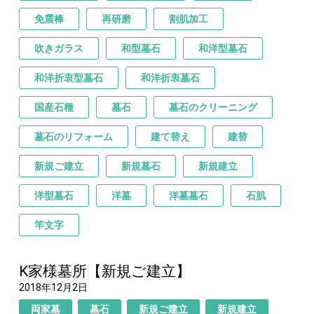
免震棒
再研磨
割肌加工
吹きガラス
和型墓石
和洋型墓石
和洋折衷型墓石
和洋折衷墓石
国産石種
墓石
墓石のクリーニング
墓石のリフォーム
建て替え
建替
新規ご建立
新規墓石
新規建立
洋型墓石
洋墓
洋墓墓石
石肌
竿文字
K家様墓所【新規ご建立】
2018年12月2日
両家墓
墓石
新規ご建立
新規建立