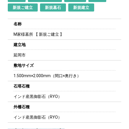
新規ご建立
新規墓石
新規建立
名称
M家様墓所 【 新規ご建立 】
建立地
延岡市
敷地サイズ
1.500mm×2.000mm（間口×奥行き）
石塔石種
インド産黒御影石（RYO）
外柵石種
インド産黒御影石（RYO）