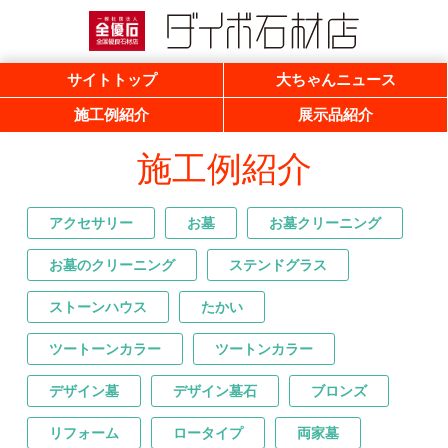
一般社団法人 全優石 全国優良石材店
ダイボ石材店
サイトトップ
大ちゃんニュース
施工例紹介
展示品紹介
施工例紹介
アクセサリー
お墓
お墓クリーニング
お墓のクリーニング
ステンドグラス
ストーンハウス
たかい
ツートーンカラー
ツートンカラー
デザイン墓
デザイン墓石
ブロンズ
リフォーム
ロータイプ
両家墓