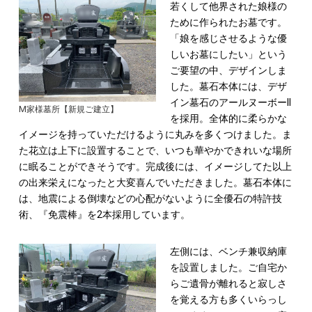
若くして他界された娘様の
ために作られたお墓です。
「娘を感じさせるような優
しいお墓にしたい」という
ご要望の中、デザインしま
した。
墓石本体には、デザ
イン墓石のアールヌーボーII
M家様墓所【新規ご建立】
を採用。
全体的に柔らかな
イメージを持っていただけるように丸みを多くつけました。
ま
た花立は上下に設置することで、いつも華やかできれいな場所
に眠ることができそうです。
完成後には、イメージしてた以上
の出来栄えになったと大変喜んでいただきました。
墓石本体に
は、地震による倒壊などの心配がないように全優石の特許技
術、『免震棒』を2本採用しています。
左側には、ベンチ兼収納庫
を設置しました。
ご自宅か
らご遺骨が離れると寂しさ
を覚える方も多くいらっし