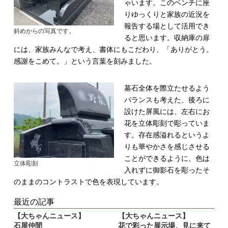
ゃいます。
このベンチに座
りゆっくりと家族の近況を
報告する場として活用でき
斜めからの写真です。
ると思います。
収納庫の扉
には、家族みんなで考え、書体にもこだわり、「ありがとう。
感謝をこめて。」という言葉を刻みました。
墓石全体を際立たせるよう
バランスも考えた、後ろに
設けた屏風には、左右にお
花を立体彫刻で彫っていま
す。
存在感溢れるというよ
りも華やかさを感じさせる
ことができるように、色は
立体彫刻
入れずに御影石を彫ったそ
のままのコントラストで色を表現しています。
最近の記事
【大ちゃんニュース】
【大ちゃんニュース】
石屋仲間
花で彩った展示場、見に来て