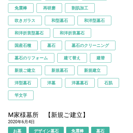
免震棒
再研磨
割肌加工
吹きガラス
和型墓石
和洋型墓石
和洋折衷型墓石
和洋折衷墓石
国産石種
墓石
墓石のクリーニング
墓石のリフォーム
建て替え
建替
新規ご建立
新規墓石
新規建立
洋型墓石
洋墓
洋墓墓石
石肌
竿文字
M家様墓所 【新規ご建立】
2020年6月4日
お墓
デザイン墓石
免震棒
墓石