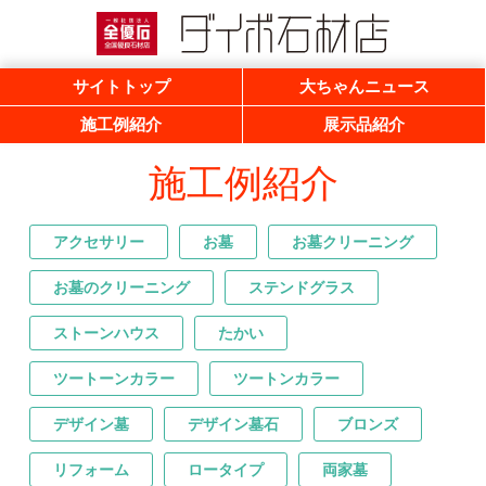
一般社団法人 全優石 全国優良石材店
ダイボ石材店
サイトトップ
大ちゃんニュース
施工例紹介
展示品紹介
施工例紹介
アクセサリー
お墓
お墓クリーニング
お墓のクリーニング
ステンドグラス
ストーンハウス
たかい
ツートーンカラー
ツートンカラー
デザイン墓
デザイン墓石
ブロンズ
リフォーム
ロータイプ
両家墓