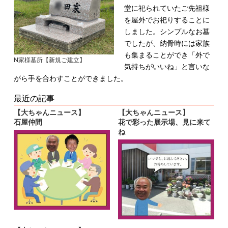
堂に祀られていたご先祖様
を屋外でお祀りすることに
しました。
シンプルなお墓
でしたが、納骨時には家族
も集まることができ
「外で
N家様墓所【新規ご建立】
気持ちがいいね」と言いな
がら手を合わすことができました。
最近の記事
【大ちゃんニュース】
【大ちゃんニュース】
石屋仲間
花で彩った展示場、見に来て
ね