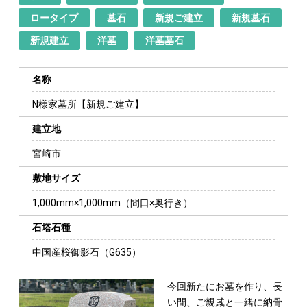
ロータイプ
墓石
新規ご建立
新規墓石
新規建立
洋墓
洋墓墓石
名称
N様家墓所【新規ご建立】
建立地
宮崎市
敷地サイズ
1,000mm×1,000mm（間口×奥行き）
石塔石種
中国産桜御影石（G635）
今回新たにお墓を作り、長
い間、ご親戚と一緒に納骨