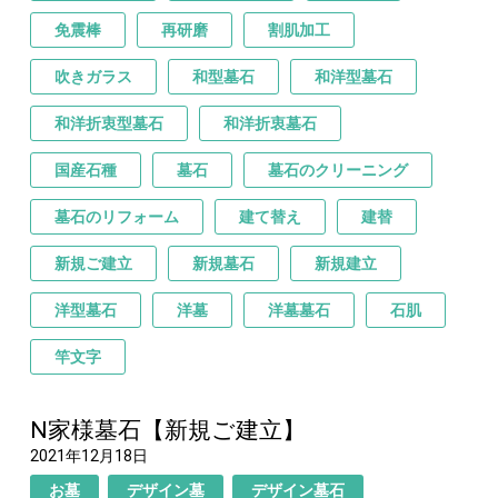
免震棒
再研磨
割肌加工
吹きガラス
和型墓石
和洋型墓石
和洋折衷型墓石
和洋折衷墓石
国産石種
墓石
墓石のクリーニング
墓石のリフォーム
建て替え
建替
新規ご建立
新規墓石
新規建立
洋型墓石
洋墓
洋墓墓石
石肌
竿文字
N家様墓石【新規ご建立】
2021年12月18日
お墓
デザイン墓
デザイン墓石