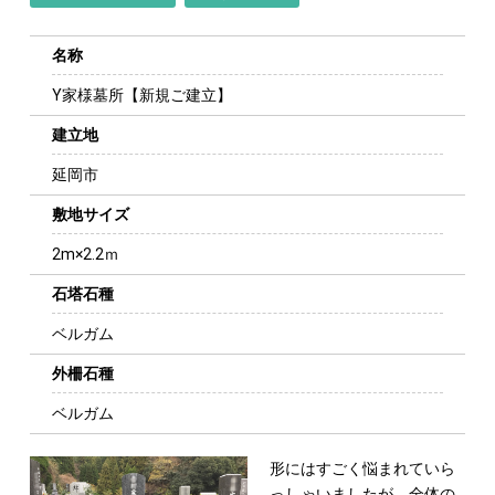
名称
Y家様墓所【新規ご建立】
建立地
延岡市
敷地サイズ
2m×2.2ｍ
石塔石種
ベルガム
外柵石種
ベルガム
形にはすごく悩まれていら
っしゃいましたが、
全体の