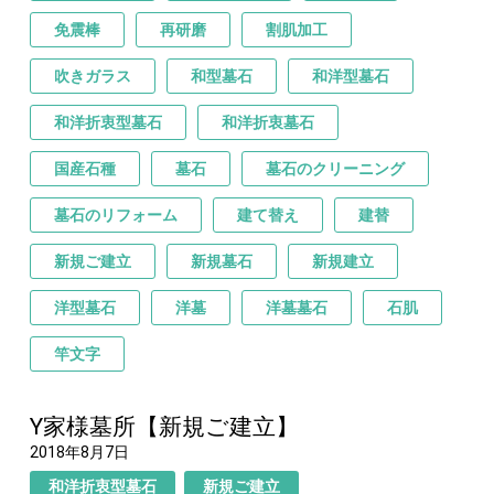
免震棒
再研磨
割肌加工
吹きガラス
和型墓石
和洋型墓石
和洋折衷型墓石
和洋折衷墓石
国産石種
墓石
墓石のクリーニング
墓石のリフォーム
建て替え
建替
新規ご建立
新規墓石
新規建立
洋型墓石
洋墓
洋墓墓石
石肌
竿文字
Y家様墓所【新規ご建立】
2018年8月7日
和洋折衷型墓石
新規ご建立