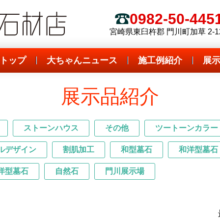
 全国優良石材店
ダイボ石材店
0982-50-445
電話
宮崎県東臼杵郡 門川町加草 2-1
トップ
大ちゃんニュース
施工例紹介
展
展示品紹介
ストーンハウス
その他
ツートーンカラー
ルデザイン
割肌加工
和型墓石
和洋型墓石
洋型墓石
自然石
門川展示場