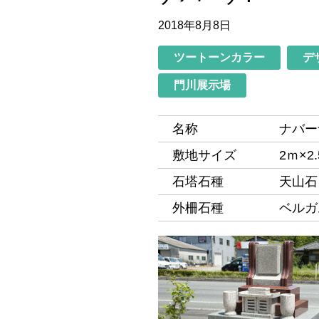
2018年8月8日
ツートーンカラー
デ
門川展示場
名称
ナバー
敷地サイズ
2ｍ×2
石塔石種
天山石
外柵石種
ベルガ