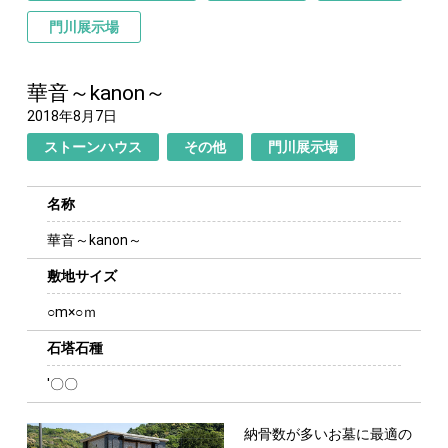
門川展示場
華音～kanon～
2018年8月7日
ストーンハウス
その他
門川展示場
名称
華音～kanon～
敷地サイズ
○m×○ｍ
石塔石種
'〇〇
納骨数が多いお墓に最適の