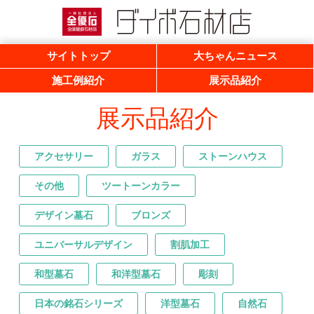
一般社団法人 全優石 全国優良石材店
ダイボ石材店
サイトトップ
大ちゃんニュース
施工例紹介
展示品紹介
展示品紹介
アクセサリー
ガラス
ストーンハウス
その他
ツートーンカラー
デザイン墓石
ブロンズ
ユニバーサルデザイン
割肌加工
和型墓石
和洋型墓石
彫刻
日本の銘石シリーズ
洋型墓石
自然石