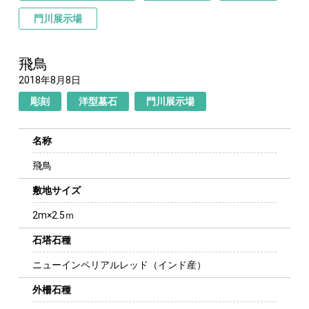
門川展示場
飛鳥
2018年8月8日
彫刻
洋型墓石
門川展示場
名称
飛鳥
敷地サイズ
2m×2.5ｍ
石塔石種
ニューインペリアルレッド（インド産）
外柵石種