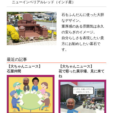
ニューインペリアルレッド（インド産）
石をふんだんに使った大胆
なデザイン。
重厚感のある雰囲気は永久
の安らぎのイメージ
。
自分らしさを表現したい貴
方にお勧めしたい墓
石で
す。
最近の記事
【大ちゃんニュース】
【大ちゃんニュース】
石屋仲間
花で彩った展示場、見に来て
ね