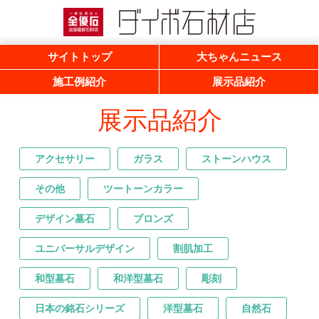
一般社団法人 全優石 全国優良石材店
ダイボ石材店
サイトトップ
大ちゃんニュース
施工例紹介
展示品紹介
展示品紹介
アクセサリー
ガラス
ストーンハウス
その他
ツートーンカラー
デザイン墓石
ブロンズ
ユニバーサルデザイン
割肌加工
和型墓石
和洋型墓石
彫刻
日本の銘石シリーズ
洋型墓石
自然石