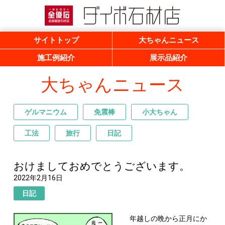
一般社団法人 全優石 全国優良石材店
ダイボ石材店
サイトトップ
大ちゃんニュース
施工例紹介
展示品紹介
大ちゃんニュース
ゲルマニウム
免震棒
小大ちゃん
工法
旅行
日記
おけましておめでとうございます。
2022年2月16日
日記
年越しの晩から正月にか