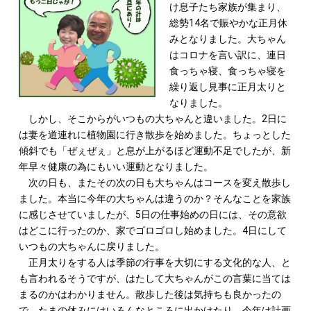
け息子たち家族が集まり、
総勢14名で賑やかな正月休
みとなりました。大ちゃん
はコロナを言い訳に、連日
食っちゃ寝、食っちゃ寝を
繰り返し見事に正月太りと
なりました。
しかし、そこからがいつもの大ちゃんと違いました。2日に
は妻を道連れに植物園に行き散歩を始めました。ちょっとした
傾斜でも「ぜぇぜぇ」と息が上がるほど運動不足でしたが、新
年早々健康の為にもいい運動となりました。
次の日も、またその次の日も大ちゃんはコースを変え散歩し
ました。本当に今年の大ちゃんは違うのか？そんなことを家族
に感じさせていましたが、5日の仕事始めの日には、その意欲
はどこに行ったのか、家でゴロゴロし始めました。4日にして
いつもの大ちゃんに戻りました。
正月太りをする人は季節の行事を大切にする文化的な人、と
も言われるそうですが、はたして大ちゃんがこの言葉に当ては
まるのかはわかりません。散歩した後は気持ちも良かったの
で、たまの休みにはいろんなところに出かけたり、今年は計画