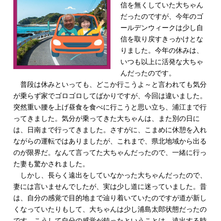
信を無くしていた大ちゃん
だったのですが、今年のゴ
ールデンウィークは少し自
信を取り戻すきっかけとな
りました。今年の休みは、
いつも以上に活発な大ちゃ
んだったのです。
普段は休みといっても、どこか行こうよ～と言われても気分
が乗らず家でゴロゴロしてばかりですが、今回は違いました。
突然重い腰を上げ昼食を食べに行こうと思い立ち、浦江まで行
ってきました。気分が乗ってきた大ちゃんは、また別の日に
は、日南まで行ってきました。さすがに、こまめに休憩を入れ
ながらの運転ではありましたが、これまで、県北地域から出る
のが限界だ。なんて言ってた大ちゃんだったので、一緒に行っ
た妻も驚かされました。
しかし、長らく遠出をしていなかった大ちゃんだったので、
妻には言いませんでしたが、実は少し道に迷っていました。昔
は、自分の感覚で目的地まで辿り着いていたのですが道が新し
くなっていたりもして、大ちゃんは少し浦島太郎状態だったの
です。こうして自分の感覚が鈍ったということは、遠出する時