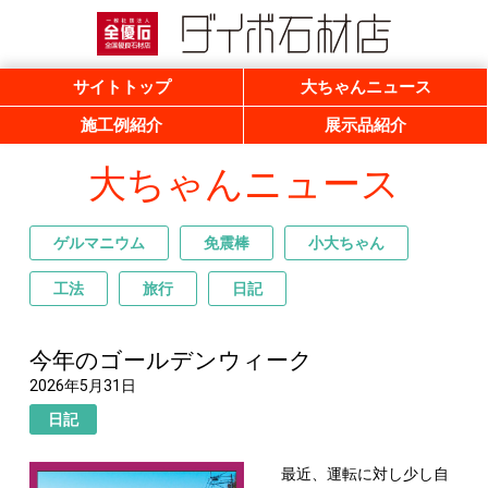
一般社団法人 全優石 全国優良石材店
ダイボ石材店
サイトトップ
大ちゃんニュース
施工例紹介
展示品紹介
大ちゃんニュース
ゲルマニウム
免震棒
小大ちゃん
工法
旅行
日記
今年のゴールデンウィーク
2026年5月31日
日記
最近、運転に対し少し自