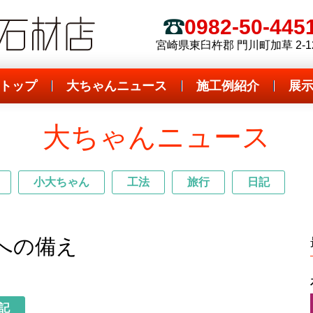
 全国優良石材店
ダイボ石材店
0982-50-445
電話
宮崎県東臼杵郡 門川町加草 2-1
トップ
大ちゃんニュース
施工例紹介
展
大ちゃんニュース
小大ちゃん
工法
旅行
日記
への備え
記