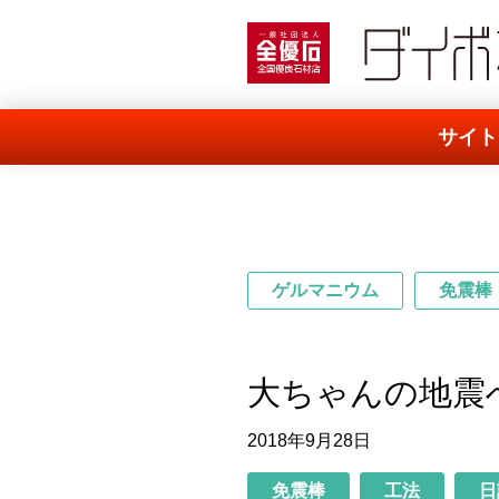
一般社団法人 全優石
サイト
ゲルマニウム
免震棒
大ちゃんの地震
2018年9月28日
免震棒
工法
日