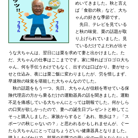
めいてきました。秋と言え
ば「食欲の秋」など、大ち
ゃんの好きな季節です。
先日、テレビを見ている
と秋の味覚、栗の話題が取
り上げられていました。見
ているだけでよだれが出そ
うな大ちゃんは、翌日には栗を求めて妻と出かけました。た
だ、大ちゃんの仕事はここまでです。家に帰ればゴロゴロ大ち
ゃん、何を手伝うわけでもなく、出すのは口ばかり。妻がせっ
せと仕込み、夜には栗ご飯に変わりましたが、労を惜しまず、
早速秋の味覚を堪能した大ちゃんなのでした。
秋の話題をもう一つ。先日、大ちゃんが信頼を寄せている保
険代理店の方から乗るだけの運動器具の話を聞きました。運動
不足を痛感している大ちゃんにとっては朗報でした。何かしら
の口実が欲しかったので、妻への誕生日プレゼントと称してこ
そっと購入しました。家族からすると「あれ、散歩は？」「ス
ポーツの秋じゃないの？」と思われるかもしれませんが、ぐー
たら大ちゃんにとってはちょうどいい健康器具となりました。
購入したばかりで、部屋の片隅での思い出の一品とならないよ