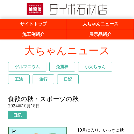
一般社団法人 全優石 全国優良石材店
ダイボ石材店
サイトトップ
大ちゃんニュース
施工例紹介
展示品紹介
大ちゃんニュース
ゲルマニウム
免震棒
小大ちゃん
工法
旅行
日記
食欲の秋・スポーツの秋
2024年10月18日
日記
10月に入り、いっきに秋