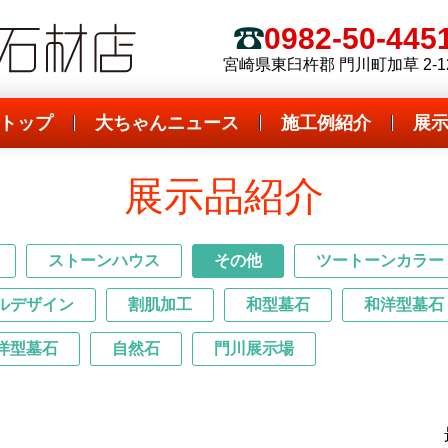
 全国優良石材店
ダイボ石材店
0982-50-445
電話
宮崎県東臼杵郡 門川町加草 2-1
トップ
大ちゃんニュース
施工例紹介
展
展示品紹介
ストーンハウス
その他
ツートーンカラー
ルデザイン
割肌加工
和型墓石
和洋型墓石
洋型墓石
自然石
門川展示場