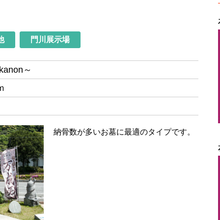
他
門川展示場
anon～
ｍ
納骨数が多いお墓に最適のタイプです。