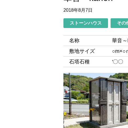
2018年8月7日
ストーンハウス
その
名称
華音～k
敷地サイズ
○m×○
石塔石種
'〇〇