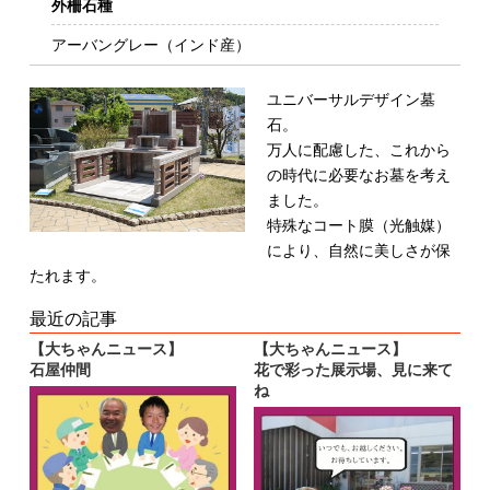
外柵石種
アーバングレー（インド産）
ユニバーサルデザイン墓
石。
万人に配慮した、これから
の時代に必要なお墓
を考え
ました。
特殊なコート膜（光触媒）
により、自然に美し
さが保
たれます。
最近の記事
【大ちゃんニュース】
【大ちゃんニュース】
石屋仲間
花で彩った展示場、見に来て
ね