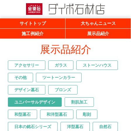
一般社団法人 全優石 全国優良石材店
ダイボ石材店
サイトトップ
大ちゃんニュース
施工例紹介
展示品紹介
展示品紹介
アクセサリー
ガラス
ストーンハウス
その他
ツートーンカラー
デザイン墓石
ブロンズ
ユニバーサルデザイン
割肌加工
和型墓石
和洋型墓石
彫刻
日本の銘石シリーズ
洋型墓石
自然石