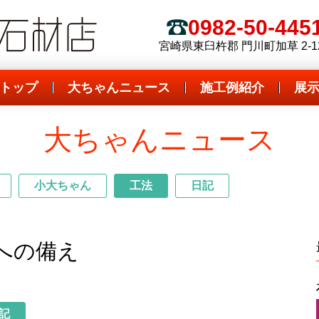
 全国優良石材店
ダイボ石材店
0982-50-445
電話
宮崎県東臼杵郡 門川町加草 2-1
トップ
大ちゃんニュース
施工例紹介
展
大ちゃんニュース
小大ちゃん
工法
日記
への備え
記