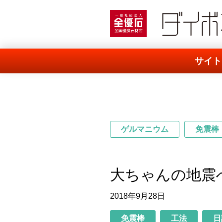
一般社団法人 全優石
サイト
ゲルマニウム
免震棒
大ちゃんの地震
2018年9月28日
免震棒
工法
日