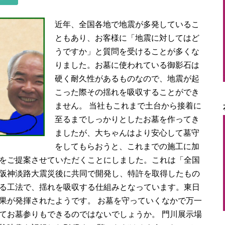
近年、全国各地で地震が多発しているこ
ともあり、お客様に「地震に対してはど
うですか」と質問を受けることが多くな
りました。お墓に使われている御影石は
硬く耐久性があるものなので、地震が起
こった際その揺れを吸収することができ
ません。
当社もこれまで土台から接着に
至るまでしっかりとしたお墓を作ってき
ましたが、大ちゃんはより安心して墓守
をしてもらおうと、これまでの施工に加
をご提案させていただくことにしました。これは「全国
阪神淡路大震災後に共同で開発し、特許を取得したもの
る工法で、揺れを吸収する仕組みとなっています。東日
果が発揮されたようです。
お墓を守っていくなかで万一
てお墓参りもできるのではないでしょうか。
門川展示場