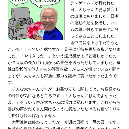
デンゲームズが行われた
日、大ちゃんの姿は愛宕山
の山頂にありました。日頃
の運動不足を反省し、いつ
もの思い付きで嫁を伴い登
ってみることにしました。
途中で音を上げるだろうと
たかをくくっていた嫁ですが、見事に期待を裏切る形となりま
した。「やりきった！」という達成感がよほど嬉しかったの
か？大阪の長女に山頂からの景色を送ったりしていました。最
近はSNS等で他人からの評価を欲しがる人が増えていると聞き
ますが、大ちゃんも家族に努力を認めて貰いたかったようで
す。
そんな大ちゃんですが、お墓づくりに関しては、お客様から
の評価が気になるところです。「大ちゃんに頼んでよかった
よ。」そういう声が大ちゃんの活力に変わります。これからも
喜びの声がたくさん聞けるように満足いただけるお墓づくりを
心掛けなければなりません。
大型連休は終わりましたが、今週の日曜は「母の日」です。
日頃から世話をかけている嫁を労り、昨年亡くなった大ちゃん