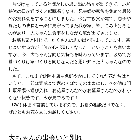
片づけをしていると懐かしい思い出の品々が出てきて、いざ
解体の日が近づくと感慨深くなり、兄夫婦や家族を集めて最後
のお別れ会をすることにしました。今は亡き父が建て、息子や
孫たちの成長を一緒に見守ってきた我が家。皆、こみ上げるも
のがあり、大ちゃんは食事をしながら涙が出てきました。
お墓も家と同じで、たくさんの思い出が詰まっています。墓
じまいする方が「何か心が寂しくなった」ということを言いま
すが、今、大ちゃんは同じ気持ちを味わっています。改めてお
墓づくりは家づくりと同じなんだと思い知った大ちゃんなので
した。
さて、これまで延岡本店を色鮮やかにしてくれた花たちはと
いうと、一部は完成まで家のそばでそのままにし、その他は門
川展示場へ運び入れ、お花屋さんなのかお墓屋さんなのかわか
らない状態です。今が見ごろです！
GWも休まず営業していますので、お墓の相談だけでなく、
ぜひともお花を見にお越しください。
大ちゃんの出会いと別れ