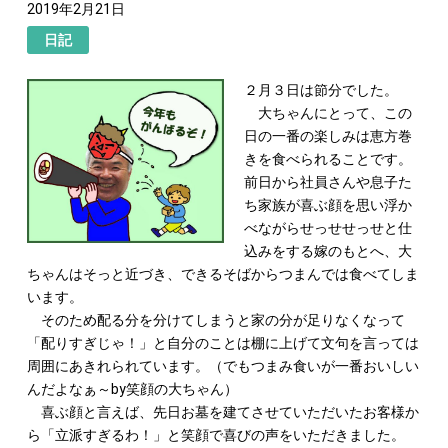
2019年2月21日
日記
２月３日は節分でした。
大ちゃんにとって、この
日の一番の楽しみは恵方巻
きを食べられることです。
前日から社員さんや息子た
ち家族が喜ぶ顔を思い浮か
べながらせっせせっせと仕
込みをする嫁のもとへ、大
ちゃんはそっと近づき、できるそばからつまんでは食べてしま
います。
そのため配る分を分けてしまうと家の分が足りなくなって
「配りすぎじゃ！」と自分のことは棚に上げて文句を言っては
周囲にあきれられています。（でもつまみ食いが一番おいしい
んだよなぁ～by笑顔の大ちゃん）
喜ぶ顔と言えば、先日お墓を建てさせていただいたお客様か
ら「立派すぎるわ！」と笑顔で喜びの声をいただきました。