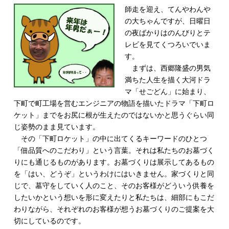
師走を迎え、てんやわんや
の大ちゃんですが、日曜日
の夜ばかりはのんびりとテ
レビを見てくつろいでいま
す。
まずは、西郷隆盛の男気
満ちた人生を描く大河ドラ
マ「せごどん」に始まり、
下町で町工場を営むエンジニアの物語を描いたドラマ「下町ロ
ケット」までをお尻に根が生えたのではないかと思うぐらい同
じ姿勢のまま見ています。
その「下町ロケット」の中に出てくるキーワードのひとつ
「佃品質へのこだわり」という言葉。それは私たちのお墓づく
りにも通じるものがあります。お墓づくりは展示してあるもの
を「はい、どうぞ」というわけにはいきません。家づくりと同
じで、墓守をしていく人のこと、そのお客様がどういう供養を
したいかという想いを形に変えたりと私たちは、細部にもこだ
わりながら、それぞれのお客様が想うお墓づくりのご提案を大
切にしているのです。