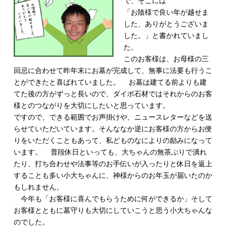
で、そこには
「お陰様で良い年が越せま
した、ありがとうございま
した。」と書かれていまし
た。
このお客様は、お母様の三
回忌に合わせて昨年末にお墓が完成して、無事に法要も行うこ
とができたと喜ばれていました。
お墓は建てる前よりも建
てた後の方がずっと長いので、ダイボ石材ではそれからのお客
様とのつながりを大切にしたいと思っています。
ですので、できる範囲でお声掛けや、ニュースレターなどを送
らせていただいています。そんななか逆にお客様の方からお便
りをいただくこともあって、私どものなによりの励みになって
います。
普段休日といっても、大ちゃんの無茶ぶりで潰れ
たり、打ち合わせや法事等のお手伝いが入ったりと休日を返上
することも多い小大ちゃんに、神様からのお年玉が届いたのか
もしれません。
今年も「お客様に喜んでもらうために何ができるか」そして
お客様とともに墓守りも大切にしていこうと思う小大ちゃんな
のでした。