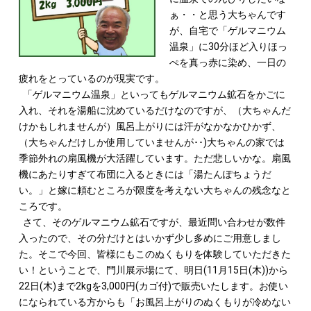
ぁ・・と思う大ちゃんです
が、自宅で「ゲルマニウム
温泉」に30分ほど入りほっ
ぺを真っ赤に染め、一日の
疲れをとっているのが現実です。
「ゲルマニウム温泉」といってもゲルマニウム鉱石をかごに
入れ、それを湯船に沈めているだけなのですが、（大ちゃんだ
けかもしれませんが）風呂上がりには汗がなかなかひかず、
（大ちゃんだけしか使用していませんが･･)大ちゃんの家では
季節外れの扇風機が大活躍しています。ただ悲しいかな。扇風
機にあたりすぎて布団に入るときには「湯たんぽちょうだ
い。」と嫁に頼むところが限度を考えない大ちゃんの残念なと
ころです。
さて、そのゲルマニウム鉱石ですが、最近問い合わせが数件
入ったので、その分だけとはいかず少し多めにご用意しまし
た。そこで今回、皆様にもこのぬくもりを体験していただきた
い！ということで、門川展示場にて、明日(11月15日(木))から
22日(木)まで2kgを3,000円(カゴ付)で販売いたします。お使い
になられている方からも「お風呂上がりのぬくもりが冷めない