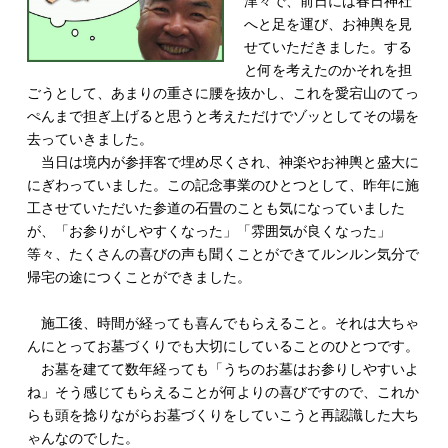
津々で、前日には春日神社
へと足を運び、お神輿を見
せていただきました。する
と何を考えたのかそれを担
ごうとして、あまりの重さに腰を抜かし、これを愛宕山のてっ
ぺんまで担ぎ上げると思うと考えただけでゾッとしてその場を
去っていきました。
当日は境内が参拝客で埋め尽くされ、神楽やお神輿と盛大に
にぎわっていました。この記念事業のひとつとして、昨年に施
工させていただいた参道の石畳のことも気になっていました
が、「お参りがしやすくなった」「雰囲気が良くなった」
等々、たくさんの喜びの声も聞くことができてルンルン気分で
帰宅の途につくことができました。
施工後、時間が経っても喜んでもらえること。それは大ちゃ
んにとってお墓づくりでも大切にしていることのひとつです。
お墓を建てて数年経っても「うちのお墓はお参りしやすいよ
ね」そう感じてもらえることが何よりの喜びですので、これか
らも頭を捻りながらお墓づくりをしていこうと再認識した大ち
ゃんなのでした。