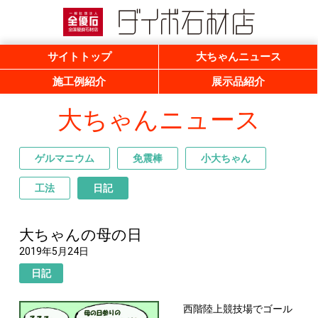
一般社団法人 全優石 全国優良石材店
ダイボ石材店
サイトトップ
大ちゃんニュース
施工例紹介
展示品紹介
大ちゃんニュース
ゲルマニウム
免震棒
小大ちゃん
工法
日記
大ちゃんの母の日
2019年5月24日
日記
西階陸上競技場でゴール