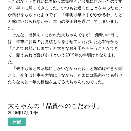
ったのか・・きれいに着飾り意気揚々と会場に向かったのです
が、早々に帰ってきました。いつもと違ったことをやったせい
か風邪をもらったようです。「年明け早々手がかかるわ」など
と嫁にいじられながら、本当の寝正月を過ごしてしまいまし
た。
そんな、出鼻をくじかれた大ちゃんですが、初商いの日に
は、年末にお墓のお見積もりをさせていただいたお客様から
「これでお願いします」と大きなお年玉をもらうことができ
て、憂えあれば喜びありという2019年の年明けとなりまし
た。
「去年も家と展示場にしかいなかったね」と嫁のぼやきが聞
こえ、今年は仕事も大切にしながら、たまには温泉へでも行け
たらなぁと一年の目標を立てる大ちゃんなのでした。
大ちゃんの「品質へのこだわり」
2018年12月19日
日記